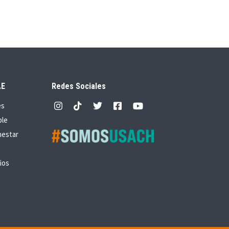
AE
Redes Sociales
es
ble
nestar
ios