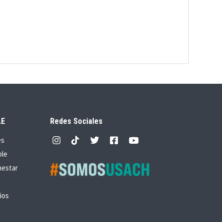
AE
Redes Sociales
es
ble
nestar
ios