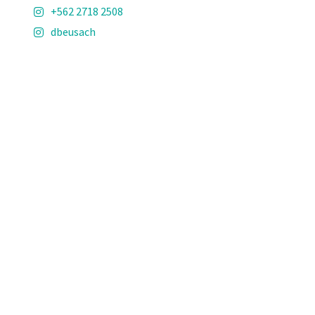
+562 2718 2508
dbeusach