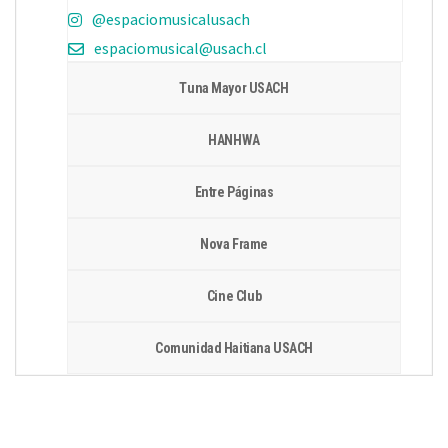
@espaciomusicalusach
espaciomusical@usach.cl
Tuna Mayor USACH
HANHWA
Entre Páginas
Nova Frame
Cine Club
Comunidad Haitiana USACH