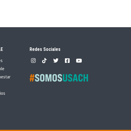
AE
Redes Sociales
es
ble
nestar
ios