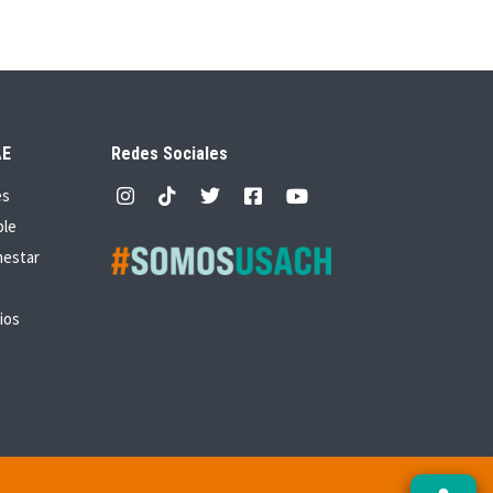
AE
Redes Sociales
es
ble
nestar
ios