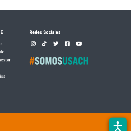
AE
Redes Sociales
es
ble
nestar
ios