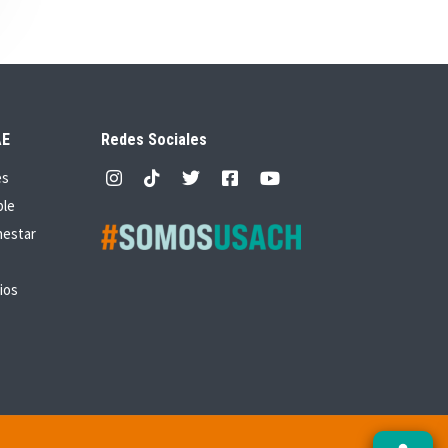
AE
Redes Sociales
es
ble
nestar
ios