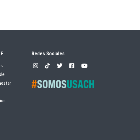
AE
Redes Sociales
es
ble
nestar
ios