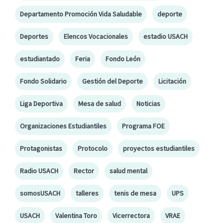
Departamento Promoción Vida Saludable
deporte
Deportes
Elencos Vocacionales
estadio USACH
estudiantado
Feria
Fondo León
Fondo Solidario
Gestión del Deporte
Licitación
Liga Deportiva
Mesa de salud
Noticias
Organizaciones Estudiantiles
Programa FOE
Protagonistas
Protocolo
proyectos estudiantiles
Radio USACH
Rector
salud mental
somosUSACH
talleres
tenis de mesa
UPS
USACH
Valentina Toro
Vicerrectora
VRAE