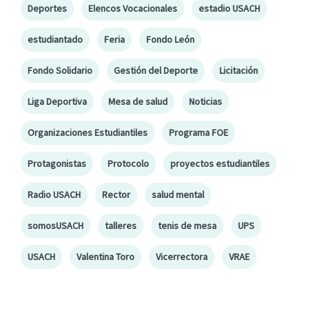
Deportes
Elencos Vocacionales
estadio USACH
estudiantado
Feria
Fondo León
Fondo Solidario
Gestión del Deporte
Licitación
Liga Deportiva
Mesa de salud
Noticias
Organizaciones Estudiantiles
Programa FOE
Protagonistas
Protocolo
proyectos estudiantiles
Radio USACH
Rector
salud mental
somosUSACH
talleres
tenis de mesa
UPS
USACH
Valentina Toro
Vicerrectora
VRAE