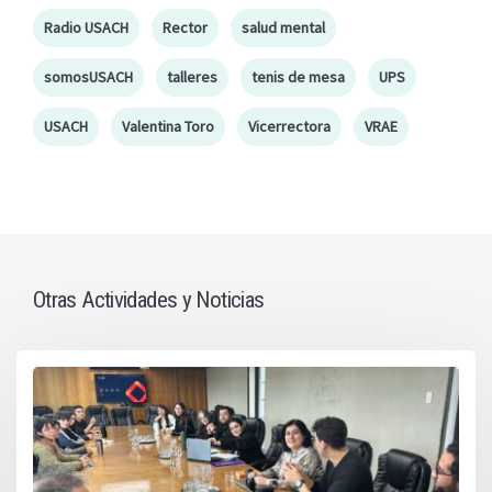
Radio USACH
Rector
salud mental
somosUSACH
talleres
tenis de mesa
UPS
USACH
Valentina Toro
Vicerrectora
VRAE
Otras Actividades y Noticias