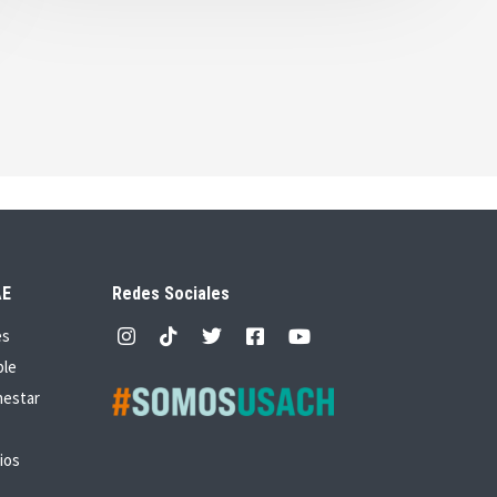
AE
Redes Sociales
es
ble
nestar
ios