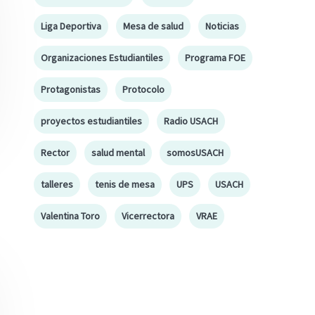
Liga Deportiva
Mesa de salud
Noticias
Organizaciones Estudiantiles
Programa FOE
Protagonistas
Protocolo
proyectos estudiantiles
Radio USACH
Rector
salud mental
somosUSACH
talleres
tenis de mesa
UPS
USACH
Valentina Toro
Vicerrectora
VRAE