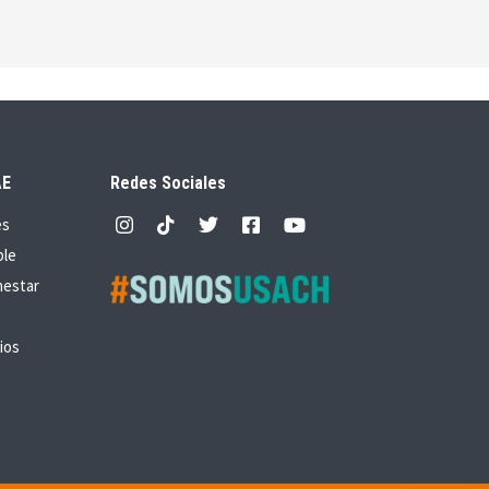
AE
Redes Sociales
es
ble
nestar
ios