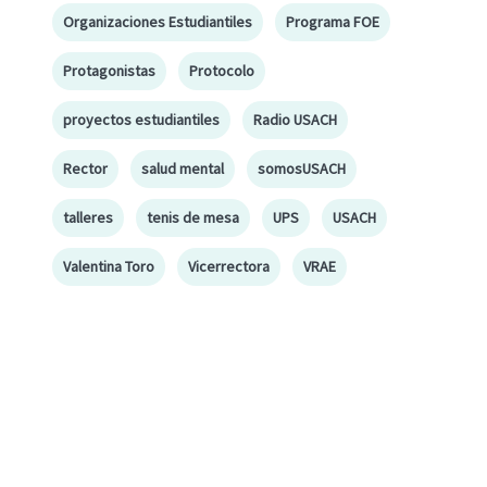
Organizaciones Estudiantiles
Programa FOE
Protagonistas
Protocolo
proyectos estudiantiles
Radio USACH
Rector
salud mental
somosUSACH
talleres
tenis de mesa
UPS
USACH
Valentina Toro
Vicerrectora
VRAE