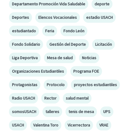
Departamento Promoción Vida Saludable
deporte
Deportes
Elencos Vocacionales
estadio USACH
estudiantado
Feria
Fondo León
Fondo Solidario
Gestión del Deporte
Licitación
Liga Deportiva
Mesa de salud
Noticias
Organizaciones Estudiantiles
Programa FOE
Protagonistas
Protocolo
proyectos estudiantiles
Radio USACH
Rector
salud mental
somosUSACH
talleres
tenis de mesa
UPS
USACH
Valentina Toro
Vicerrectora
VRAE