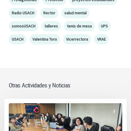
Radio USACH
Rector
salud mental
somosUSACH
talleres
tenis de mesa
UPS
USACH
Valentina Toro
Vicerrectora
VRAE
Otras Actividades y Noticias