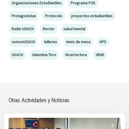
Organizaciones Estudiantiles
Programa FOE
Protagonistas
Protocolo
proyectos estudiantiles
Radio USACH
Rector
salud mental
somosUSACH
talleres
tenis de mesa
UPS
USACH
Valentina Toro
Vicerrectora
VRAE
Otras Actividades y Noticias