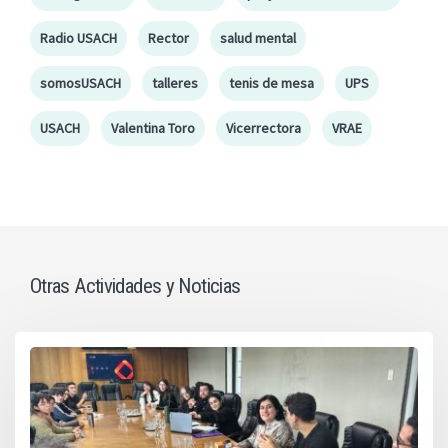
Radio USACH
Rector
salud mental
somosUSACH
talleres
tenis de mesa
UPS
USACH
Valentina Toro
Vicerrectora
VRAE
Otras Actividades y Noticias