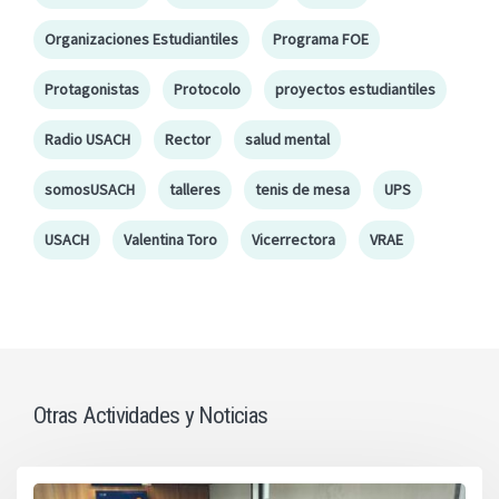
Organizaciones Estudiantiles
Programa FOE
Protagonistas
Protocolo
proyectos estudiantiles
Radio USACH
Rector
salud mental
somosUSACH
talleres
tenis de mesa
UPS
USACH
Valentina Toro
Vicerrectora
VRAE
Otras Actividades y Noticias