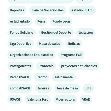
Deportes
Elencos Vocacionales
estadio USACH
estudiantado
Feria
Fondo León
Fondo Solidario
Gestión del Deporte
Licitación
Liga Deportiva
Mesa de salud
Noticias
Organizaciones Estudiantiles
Programa FOE
Protagonistas
Protocolo
proyectos estudiantiles
Radio USACH
Rector
salud mental
somosUSACH
talleres
tenis de mesa
UPS
USACH
Valentina Toro
Vicerrectora
VRAE